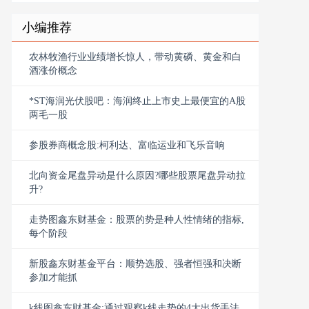
小编推荐
农林牧渔行业业绩增长惊人，带动黄磷、黄金和白
酒涨价概念
*ST海润光伏股吧：海润终止上市史上最便宜的A股
两毛一股
参股券商概念股:柯利达、富临运业和飞乐音响
北向资金尾盘异动是什么原因?哪些股票尾盘异动拉
升?
走势图鑫东财基金：股票的势是种人性情绪的指标,
每个阶段
新股鑫东财基金平台：顺势选股、强者恒强和决断
参加才能抓
k线图鑫东财基金:通过观察k线走势的4大出货手法