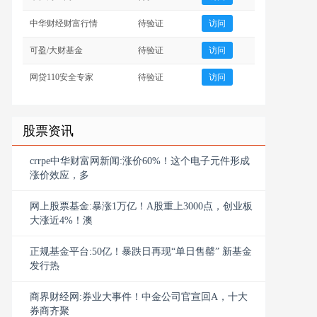
中华财经财富行情
待验证
访问
可盈/大财基金
待验证
访问
网贷110安全专家
待验证
访问
股票资讯
crrpe中华财富网新闻:涨价60%！这个电子元件形成
涨价效应，多
网上股票基金:暴涨1万亿！A股重上3000点，创业板
大涨近4%！澳
正规基金平台:50亿！暴跌日再现“单日售罄” 新基金
发行热
商界财经网:券业大事件！中金公司官宣回A，十大
券商齐聚