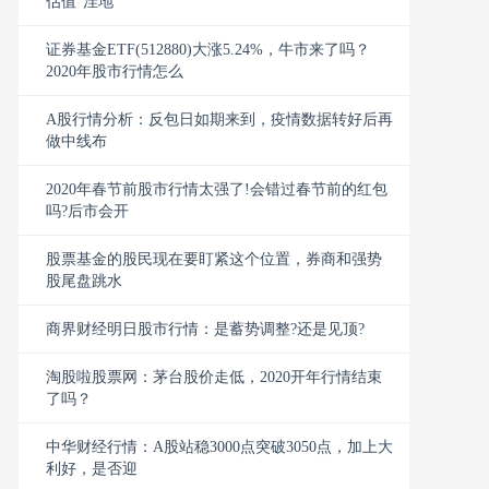
估值“洼地
证券基金ETF(512880)大涨5.24%，牛市来了吗？
2020年股市行情怎么
A股行情分析：反包日如期来到，疫情数据转好后再
做中线布
2020年春节前股市行情太强了!会错过春节前的红包
吗?后市会开
股票基金的股民现在要盯紧这个位置，券商和强势
股尾盘跳水
商界财经明日股市行情：是蓄势调整?还是见顶?
淘股啦股票网：茅台股价走低，2020开年行情结束
了吗？
中华财经行情：A股站稳3000点突破3050点，加上大
利好，是否迎