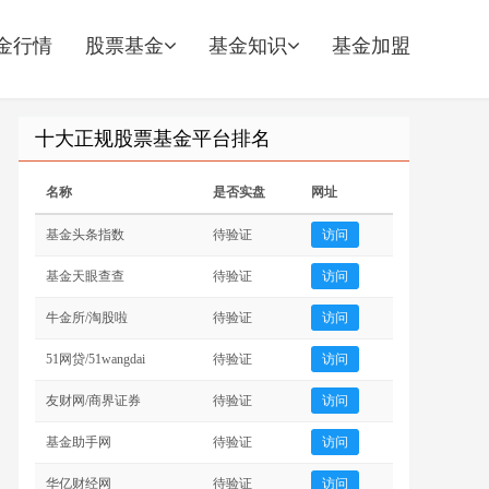
金行情
股票基金
基金知识
基金加盟
十大正规股票基金平台排名
名称
是否实盘
网址
基金头条指数
待验证
访问
基金天眼查查
待验证
访问
牛金所/淘股啦
待验证
访问
51网贷/51wangdai
待验证
访问
友财网/商界证券
待验证
访问
基金助手网
待验证
访问
华亿财经网
待验证
访问