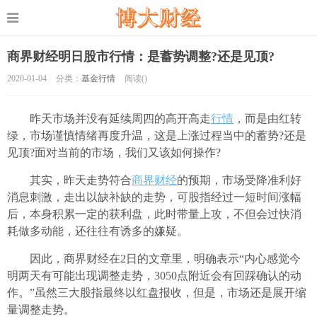
商界财经明日股市行情：是蓄势调整?还是见顶?
2020-01-04
分类：
基金行情
阅读(
)
昨天市场并没有延续周四的高开高走
行情
，而是由红转
绿，市场谨慎情绪再度升温，这是上涨过程当中的蓄势?还是
见顶?面对当前的市场，我们又该如何操作?
其实，昨天走势符合
商界财经
的预期，市场受降准利好
消息刺激，走出以缺补缺的走势，可股指经过一短时间涨幅
后，本身积累一定的获利盘，此时带量上攻，不但会过快消
耗做多动能，还往往有诱多的嫌疑。
因此，商界财经在2日的文章里，明确表示“内心感觉今
明两天有可能出现调整走势，3050点附近会有回踩确认的动
作。”虽然三大股指最终以红盘报收，但是，市场还是展开缩
量调整走势。