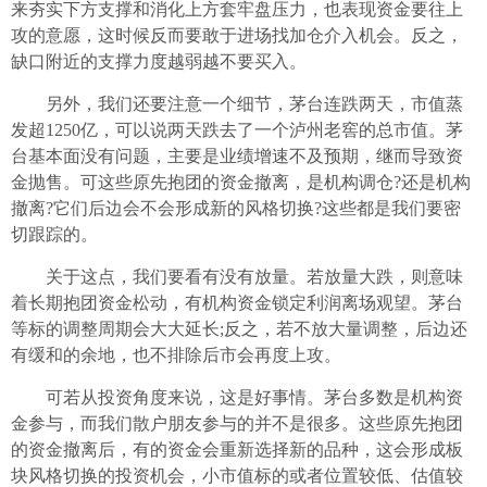
来夯实下方支撑和消化上方套牢盘压力，也表现资金要往上
攻的意愿，这时候反而要敢于进场找加仓介入机会。反之，
缺口附近的支撑力度越弱越不要买入。
另外，我们还要注意一个细节，茅台连跌两天，市值蒸
发超1250亿，可以说两天跌去了一个泸州老窖的总市值。茅
台基本面没有问题，主要是业绩增速不及预期，继而导致资
金抛售。可这些原先抱团的资金撤离，是机构调仓?还是机构
撤离?它们后边会不会形成新的风格切换?这些都是我们要密
切跟踪的。
关于这点，我们要看有没有放量。若放量大跌，则意味
着长期抱团资金松动，有机构资金锁定利润离场观望。茅台
等标的调整周期会大大延长;反之，若不放大量调整，后边还
有缓和的余地，也不排除后市会再度上攻。
可若从投资角度来说，这是好事情。茅台多数是机构资
金参与，而我们散户朋友参与的并不是很多。这些原先抱团
的资金撤离后，有的资金会重新选择新的品种，这会形成板
块风格切换的投资机会，小市值标的或者位置较低、估值较