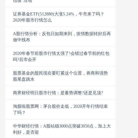
估值“洼地
证券基金ETF(512880)大涨5.24%，牛市来了吗？
2020年股市行情怎么
A股行情分析：反包日如期来到，疫情数据转好后再
做中线布
2020年春节前股市行情太强了!会错过春节前的红包
吗?后市会开
股票基金的股民现在要盯紧这个位置，券商和强势
股尾盘跳水
商界财经明日股市行情：是蓄势调整?还是见顶?
淘股啦股票网：茅台股价走低，2020开年行情结束
了吗？
中华财经行情：A股站稳3000点突破3050点，加上大
利好，是否迎