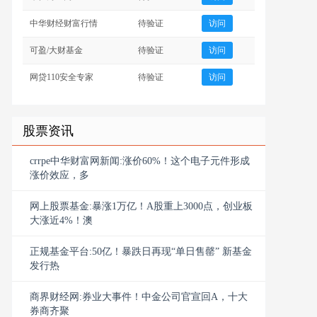
中华财经财富行情
待验证
访问
可盈/大财基金
待验证
访问
网贷110安全专家
待验证
访问
股票资讯
crrpe中华财富网新闻:涨价60%！这个电子元件形成
涨价效应，多
网上股票基金:暴涨1万亿！A股重上3000点，创业板
大涨近4%！澳
正规基金平台:50亿！暴跌日再现“单日售罄” 新基金
发行热
商界财经网:券业大事件！中金公司官宣回A，十大
券商齐聚