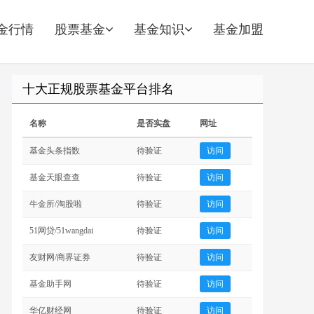
金行情
股票基金
基金知识
基金加盟
十大正规股票基金平台排名
名称
是否实盘
网址
基金头条指数
待验证
访问
基金天眼查查
待验证
访问
牛金所/淘股啦
待验证
访问
51网贷/51wangdai
待验证
访问
友财网/商界证券
待验证
访问
基金助手网
待验证
访问
华亿财经网
待验证
访问