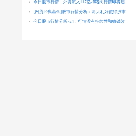
今日股市行情：外资流入117亿和猪肉行情即将启
[网贷经典基金]股市行情分析：两大利好使得股市
今日股市行情分析724：行情没有持续性和赚钱效