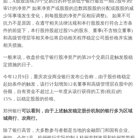
如，A股股连续20个交易日的补仓票低于银行最近一期(2股年)经
审计的净资产 如果净资产或股股的总数因股股的分配或股股的减
少等事项发生变化，则每股股的净资产应相应调整)。 如果不可
抗力不是原因，在遵守相关法律法规和本行股股发行符合上市条
件的前提下，本行股持股超过股5%的股东、董事(不含独立董事)
和高级管理层等相关单位将启动相关程序稳定公司股价格并实施
相关措施。
一般来说，收盘价低于银行股净资产的第20个交易日是触发股稳
定措施的日子。
今年12月9日，重庆农业商业银行发布公告称，由于股价格稳定
起始条件的触发，该行计划增加12名董事和高级管理层在股中的
份额，自有资金不超过上一年度从该行获得的工资(税后)的
15%，以稳定股股的价格。
郑州银行
可以看到，由于上述触发稳定股价机制的银行多为区域
城商行、农商行。
除了银行高管，大多数参与者都是当地的金融部门和国有企业。
例如，今年2月，杭州银行实际控制人杭州市财政局和杭州凯凯投