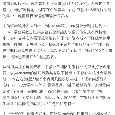
增加到6.4万亿。表内贷款并不标准(估计为17万亿)。3)表扩展策
略:行业表扩展稳定，但存在个体差异。由于存款头部和银行间链
的集中，尾部银行压缩或继续收缩表格。
中信证券银行团队预计，到2020年底，LPR贷款余额将达到50-
80%，零售贷款占比高的银行应对能力较强。债务成本保持稳
定，银行支持实体需要减轻银行的压力。资本成本下降成为信用
价格下降的一个关键环节。LPR改革完善了银行的定价管理。假
设LPR利率每季度下调3次，每次下调10个基点，预计2020年上市
银行的净息差将在5个基点以内。
从信用风险的角度来看，中信证券团队对银行业的弹性持乐观态
度，认为2020年的信用风险具有以下特点:1)不存在系统性金融风
险，6%左右的经济增长率表明风险底线清晰；2)现有问题资产
(制造业、批发零售业等)的风险暴露。)处于后期阶段；3)增量问
题资产(信用卡等)的比例。)贷款并不高；4)监管要求要严格，但
要考虑银行的实际影响。因此，预计2020年上市银行不良贷款发
生率(1.2%)和信贷成本(1.1%)与2019年持平。
工业投资逻辑:追求确定性。市场层面的确定性来自经济和政策之