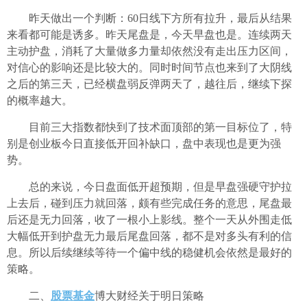
昨天做出一个判断：60日线下方所有拉升，最后从结果
来看都可能是诱多。昨天尾盘是，今天早盘也是。连续两天
主动护盘，消耗了大量做多力量却依然没有走出压力区间，
对信心的影响还是比较大的。同时时间节点也来到了大阴线
之后的第三天，已经横盘弱反弹两天了，越往后，继续下探
的概率越大。
目前三大指数都快到了技术面顶部的第一目标位了，特
别是创业板今日直接低开回补缺口，盘中表现也是更为强
势。
总的来说，今日盘面低开超预期，但是早盘强硬守护拉
上去后，碰到压力就回落，颇有些完成任务的意思，尾盘最
后还是无力回落，收了一根小上影线。整个一天从外围走低
大幅低开到护盘无力最后尾盘回落，都不是对多头有利的信
息。所以后续继续等待一个偏中线的稳健机会依然是最好的
策略。
二、
股票基金
博大财经关于明日策略