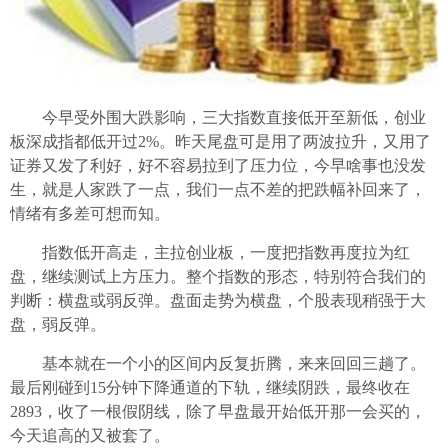
今早受外围大跌影响，三大指数直接低开至新低，创业
板深成指都低开过2%。昨天尾盘可是用了两波拉升，又用了
证券又发了利好，好不容易拉到了压力位，今早啥事也没发
生，就是人家跌了一点，我们一点不差的把跌幅补回来了，
情绪有多差可想而知。
指数低开高走，主拉创业板，一度把指数再度拉为红
盘，继续测试上方压力。整个指数的形态，特别符合我们的
判断：横盘或弱反弹。盘面走势为横盘，个股表现稍强于大
盘，弱反弹。
基本就在一个小的区间内反复折腾，来来回回三趟了。
最后刚碰到15分钟下降通道的下轨，继续阴跌，最终收在
2893，收了一根假阴线，除了早盘最开始低开那一会买的，
今天追高的又被套了。