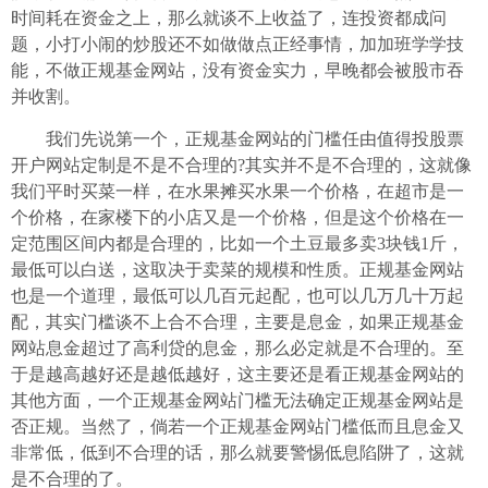
时间耗在资金之上，那么就谈不上收益了，连投资都成问
题，小打小闹的炒股还不如做做点正经事情，加加班学学技
能，不做正规基金网站，没有资金实力，早晚都会被股市吞
并收割。
我们先说第一个，正规基金网站的门槛任由值得投股票
开户网站定制是不是不合理的?其实并不是不合理的，这就像
我们平时买菜一样，在水果摊买水果一个价格，在超市是一
个价格，在家楼下的小店又是一个价格，但是这个价格在一
定范围区间内都是合理的，比如一个土豆最多卖3块钱1斤，
最低可以白送，这取决于卖菜的规模和性质。正规基金网站
也是一个道理，最低可以几百元起配，也可以几万几十万起
配，其实门槛谈不上合不合理，主要是息金，如果正规基金
网站息金超过了高利贷的息金，那么必定就是不合理的。至
于是越高越好还是越低越好，这主要还是看正规基金网站的
其他方面，一个正规基金网站门槛无法确定正规基金网站是
否正规。当然了，倘若一个正规基金网站门槛低而且息金又
非常低，低到不合理的话，那么就要警惕低息陷阱了，这就
是不合理的了。