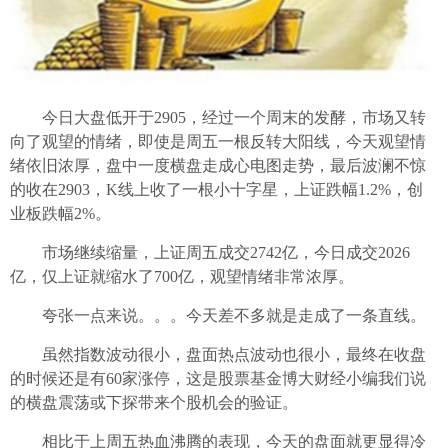
今日大盘低开于2905，经过一个周末的发酵，市场又转
向了观望的情绪，即使是周五一根反转大阳线，今天观望情
绪依旧浓厚，盘中一度横盘走成心电图走势，最后波澜不惊
的收在2903，K线上收了一根小十字星，上证跌幅1.2%，创
业板跌幅2%。
市场继续缩量，上证周五成交2742亿，今日成交2026
亿，仅上证就缩水了700亿，观望情绪非常浓厚。
夸张一点来说。。。今天差不多就是走成了一条直线。
虽然指数波动很小，盘面热点波动也很小，最终在收盘
的时候还是有60家涨停，这是股票基金博大财经小编我们说
的横盘震荡或下探带来个股机会的验证。
相比于上周五热血沸腾的表现，今天的盘面就更显得冷