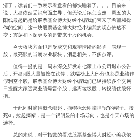
清了，读者们一致表示看盘看的都快睡着了。。。目前来
说，大盘依然受消息面主导，但无论后续怎么走，周五的大
阳线最起码是给股票基金博大财经小编我们带来了希望和操
作的空间，这一块股票基金博大财经小编我的观点依然不
变：震荡和下探更多的是带来个股的机会。
今天板块方面也是受成交和观望情绪的影响，表现一
般，最亮眼的当属农业板块，消息相关，不多点评。
值得一提的是，周末深交所发布七家上市公司退市公告
后，开盘st股大量被按在跌停，跌幅榜上大部分也都是业绩作
假利空个股。股票基金博大财经小编我们已经持续多个交易
日提醒大家远离业绩爆雷个股，远离垃圾股，转投绩优股怀
抱。
于此同时摘帽概念崛起，摘帽概念即摘掉“st”的帽子。按
死st，拉起摘帽，是一个很明显的市场导向，也是今天市场的
选择。
总的来说，对于指数的看法股票基金博大财经小编我依