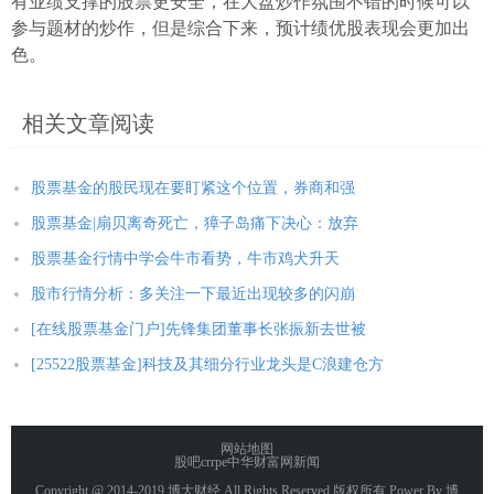
有业绩支撑的股票更安全，在大盘炒作氛围不错的时候可以
参与题材的炒作，但是综合下来，预计绩优股表现会更加出
色。
相关文章阅读
股票基金的股民现在要盯紧这个位置，券商和强
股票基金|扇贝离奇死亡，獐子岛痛下决心：放弃
股票基金行情中学会牛市看势，牛市鸡犬升天
股市行情分析：多关注一下最近出现较多的闪崩
[在线股票基金门户]先锋集团董事长张振新去世被
[25522股票基金]科技及其细分行业龙头是C浪建仓方
网站地图
股吧
crrpe中华财富网新闻
Copyright @ 2014-2019 博大财经 All Rights Reserved.版权所有 Power By 博