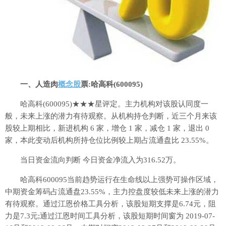
一、人造肉
概念股
票:哈高科(600095)
哈高科(600095)★★★星评定。主力机构对该股认同度一
般，未来上涨的潜力有待观察。从机构持仓判断，近三个月来该
股较上期相比，新进机构 6 家，增仓 1 家，减仓 1 家，退出 0
家，本此变动后机构所持仓位比例较上期占流通盘比 23.55%。
当日资金流向判断 今日资金净流入为316.52万。
哈高科600095当前趋势运行在生命线以上强势可操作区域，
中期资金筹码占流通盘23.55%，主力控盘度较低未来上涨的潜力
有待观察。通过江恩价格工具分析，该股短期支撑是6.74元，阻
力是7.3元;通过江恩时间工具分析，该股短期时间窗为 2019-07-